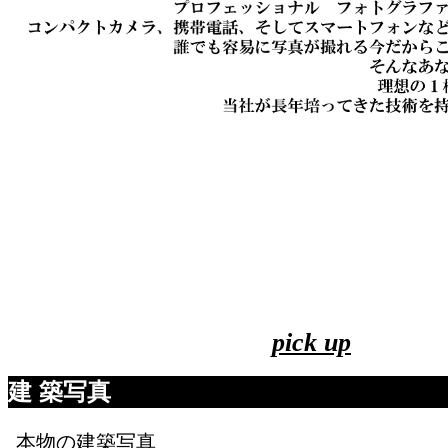
pick up
建 築写真
本物の建築写真