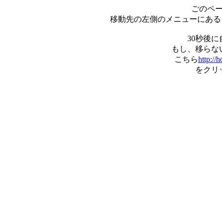
ごのペ
移動先の左側のメニューにあ
30秒後
もし、移らな
こちら
http://
をクリ