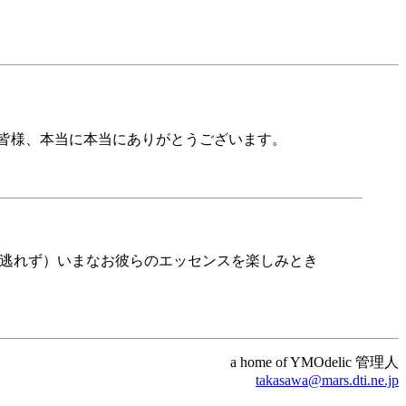
皆様、本当に本当にありがとうございます。
あえて逃れず）いまなお彼らのエッセンスを楽しみとき
a home of YMOdelic 管理人
takasawa@mars.dti.ne.jp