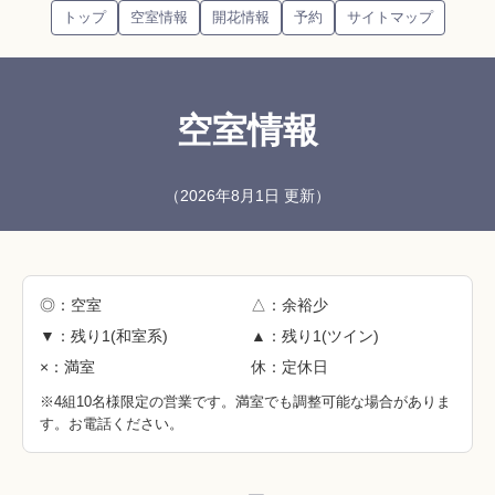
トップ
空室情報
開花情報
予約
サイトマップ
空室情報
（2026年8月1日 更新）
◎：空室
△：余裕少
▼：残り1(和室系)
▲：残り1(ツイン)
×：満室
休：定休日
※4組10名様限定の営業です。満室でも調整可能な場合がありま
す。お電話ください。