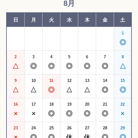
8月
日
月
火
水
木
金
土
1
◎
2
3
4
5
6
7
8
△
◎
◎
◎
◎
◎
△
9
10
11
12
13
14
15
△
△
◎
△
△
◎
◎
16
17
18
19
20
21
22
×
×
◎
◎
◎
◎
×
23
24
25
26
27
28
29
×
◎
◎
休
休
◎
◎