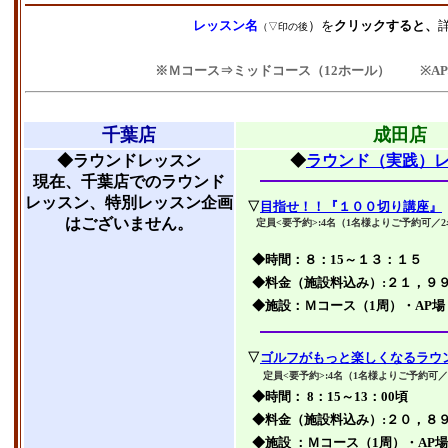
レッスン名
）を
クリックすると、
（▽印の後
※Ｍコース⇒ミッドコース（12ホール）
※A
千葉店
成田店
◆ラウンドレッスン
◆
ラウンド（実践）
現在、千葉店でのラウンド
レッスン、特別レッスン企画
▽
目指せ！！『１００切り講座』
はございません。
定員<要予約>:4名（1名様よりご予約可／
◆時間：８：15～１３：１５
◆料金（施設料込み）:
２１，９
◆施設：Ｍコース（1周）・AP場
▽
ゴルフがもっと楽しくなるラウ
定員<要予約>:4名（1名様よりご予約可
◆時間： 8：15～13：00頃
◆料金（施設料込み）:２０，８
◆施設 ：
Ｍコース（1周）・AP