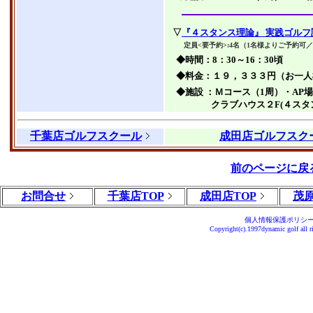
▽
『４スタンス理論』 実践ゴルフ
定員<要予約>:4名（1名様よりご予約可
◆時間：8：30～16：30頃
◆料金：１９，３３３円（お一人
◆施設 ：
Ｍコース（1周）・AP
クラブハウス２F(４スタ
千葉店ゴルフスクール
成田店ゴルフスク
前のページに戻
お問合せ
千葉店TOP
成田店TOP
茂原
個人情報保護ポリシ
Copyright(c).1997dynamic golf all r