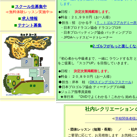
します。
スクール生募集中
≪無料体験レッスン実施中≫
◆日程：
決定次第掲載致します。
◆料金：２１,９９０円（お一人様）
求人情報
◆担当：招 ひかる子 （
Ｔ．Ｉゴルフアカデミー所
テナント募集
・日本プロドラコン協会 ドラコンプロ®
・日本プロパッティング協会 パッティングプロ
・JPDAヘッドスピードトレーナー
2.ゴルフがもっと楽しくな
『初心者から中級者まで、一緒に ラウンドする方 
をご提案し 『スコアUP』を目指していきます。
◆日程：
決定次第掲載致します。
◆料金： ２０,８９０円（お一人様）
◆担当：岸本 桂 （
OKスイングゴルフスクール
）
◆日本プロゴルフ協会 ティーチングプロA級
◆ジュニア指導員資格
★単行本
『DVDでよくわかる！これから 始め
社内レクリエーション 
≪
学校関係者様
・団体レッスン（短期・長期）
／
・社
ご要望に応じて、お見積致します
お気軽に