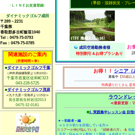
（季節・混雑状況・プレ
↑ＬＩＮＥお友達登録↑
ダイナミックゴルフ成田
〒289－2231
千葉県
香取郡多古町飯笹1040
Tel：0479-75-0793
Fax：0479-75-0785
お
成田空港勤務者様
特別割引＆お得プラン
あり
関連施設のご案内
（所要時間＝車）
■
ダイナミックゴルフ千葉
お得！！
シニア（
（JR外房線鎌取駅より約10分）
募集中
【55歳以
千葉市若葉区佐和町323
043-228-5725
特典盛りだくさん 是
■
ダイナミックゴルフ茂原
≪九十九里一宮海岸より15分≫
ラウンドレ
長生郡長生村岩沼2013
≪最新更新：’23
0475-32-0181
1. 実践集中レッスン会 目
★
～初級者～編
≪１００切りを目指している方≫
スコアーが伸び悩んでいる
『経験者の方』
＆
初級
不安・悩みを少人数制（１開催
４名様まで）レ