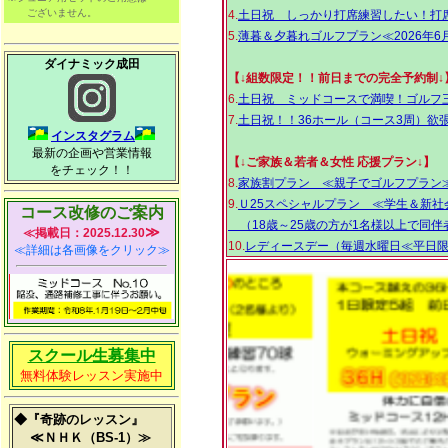
ございません。
4.
土日祝 しっかり打席練習したい！打席
5.
薄暮＆夕暮れゴルフプラン≪2026年6
ダイナミック成田
【↓組数限定！！前日までの完全予約制↓
6.
土日祝 ミッドコースで満喫！ゴルフ
7.
土日祝！！36ホール（コース3周）欲
インスタグラム
最新の企画や営業情報
【↓ご家族＆若者＆女性 応援プラン↓】
をチェック！！
8.
家族割プラン ≪親子でゴルフプラン≫≪
9.
Ｕ25スペシャルプラン ≪学生＆新社
コース改修のご案内
（18歳～25歳の方が1名様以上で同伴
≫
≪掲載日：2025.12.30
10.
レディースデー（毎週水曜日≪平日
≪詳細は各画像をクリック≫
スクール生募集中
無料体験レッスン実施中
◆『奇跡のレッスン』
≪ＮＨＫ（BS-1）≫