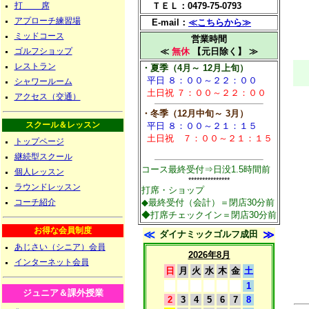
打 席
ＴＥＬ：0479-75-0793
アプローチ練習場
E-mail：
≪こちらから≫
ミッドコース
営業時間
ゴルフショップ
≪
無休
【元日除く】 ≫
レストラン
・夏季（4月～ 12月上旬）
平日 ８：００～２２：００
シャワールーム
土日祝 ７：００～２２：００
アクセス（交通）
・冬季（12月中旬～
3
月）
スクール＆レッスン
平日 ８：００～２１：１５
土日祝 ７：００～２１：１５
トップページ
継続型スクール
コース最終受付⇒日没1.5時間前
個人レッスン
***************
ラウンドレッスン
打席・ショップ
コーチ紹介
◆最終受付（会計）＝閉店30分前
◆打席チェックイン＝閉店30分前
お得な会員制度
≪
ダイナミックゴルフ成田
≫
あじさい（シニア）会員
2026年8月
インターネット会員
日
月
火
水
木
金
土
1
ジュニア＆課外授業
2
3
4
5
6
7
8