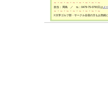
～・～・～・～・～・～・～・～
担当： 岡島 ／
℡：0479-75-0793又は
メ
～・～・～・～・～・～・～・～
※大学ゴルフ部・サークル合宿の方もお気軽