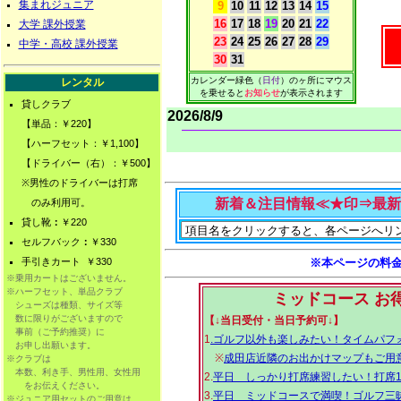
集まれジュニア
9
10
11
12
13
14
15
16
17
18
19
20
21
22
大学 課外授業
23
24
25
26
27
28
29
中学・高校 課外授業
30
31
カレンダー緑色（
日付
）のヶ所にマウス
レンタル
を乗せると
お知らせ
が表示されます
貸しクラブ
2026/8/9
【単品：￥220】
【ハーフセット：￥1,100】
【ドライバー（右）：￥500】
※男性のドライバーは打席
新着＆注目情報≪★印⇒最新更新
のみ利用可。
貸し靴
：
￥220
セルフバック
：
￥330
手引きカート
￥330
※本ページの料
※乗用カートはございません。
※ハーフセット、単品クラブ
ミッドコース お
シューズは種類、サイズ等
数に限りがございますので
【↓当日受付・当日予約可↓】
事前（ご予約推奨）に
1
.ゴルフ以外も楽しみたい！タイムパフ
お申し出願います。
※
成田店近隣のお出かけマップもご用
※クラブは
本数、利き手、男性用、女性用
2.
平日 しっかり打席練習したい！打席1
をお伝えください。
3.
平日 ミッドコースで満喫！ゴルフ三
※ジュニア用セットのご用意は