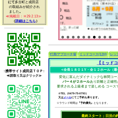
にて
多古町と成田店
の取組みが紹介され
ました
。
≪掲載日：Ｈ
29.2.13
≫
（
詳細はこちら
）
打席/アプローチ場
ミッドコース(12H)
レッ
【ミッドコ
<全長１８０１Y・全１２ホール（最長
↑携帯サイト成田店ＴＯＰ↑
≪読取り又はクリック≫
変化に富んだダイナミックな林間コー
パー４が２ホール
あり距離と正確性
要求される上級者まで楽しめる コース
☆TEL（0479-75-0793）
又は
メール
にてご予約も承ります。
☆ラウンド時間は
『予約優先』
となります。
最終スタート；日没の約