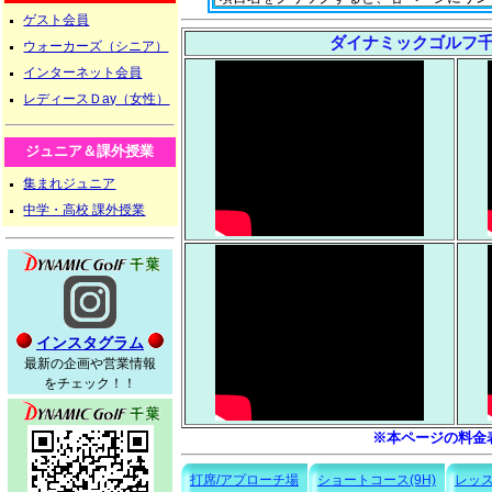
ゲスト会員
ダイナミックゴルフ千
ウォーカーズ（シニア）
インターネット会員
レディースＤay（女性）
ジュニア＆課外授業
集まれジュニア
中学・高校 課外授業
インスタグラム
最新の企画や営業情報
をチェック！！
※本ページの料金
打席/アプローチ場
ショートコース(9H)
レッス