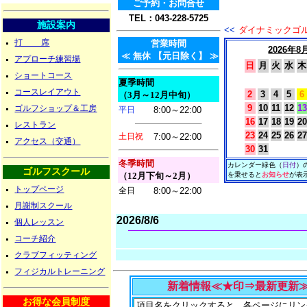
ご予約・お問合せ
TEL：043-228-5725
施設案内
<<
ダイナミックゴ
打 席
営業時間
2026年8
≪ 無休 【元日除く】 ≫
アプローチ練習場
日
月
火
水
木
ショートコース
夏季時間
コースレイアウト
2
3
4
5
6
（3月～12月中旬）
9
10
11
12
13
ゴルフショップ＆工房
平日
8:00～22:00
16
17
18
19
20
レストラン
23
24
25
26
27
土日祝
7:00～22:00
アクセス（交通）
30
31
冬季時間
カレンダー緑色（
日付
）
ゴルフスクール
（12月下旬
～2月）
を乗せると
お知らせ
が表
トップページ
全日
8:00～22:00
月謝制スクール
2026/8/6
個人レッスン
コーチ紹介
クラブフィッティング
フィジカルトレーニング
新着情報≪★印⇒最新更新≫（2
お得な会員制度