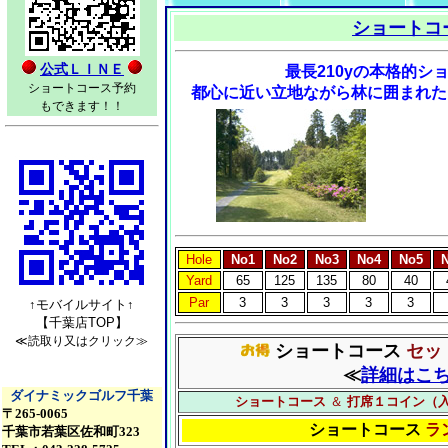
ショートコ
公式ＬＩＮＥ
最長210yの本格的シ
ショートコース予約
都心に近い立地ながら林に囲まれた
もできます！！
Hole
No1
No2
No3
No4
No5
Yard
65
125
135
80
40
Par
3
3
3
3
3
↑モバイルサイト↑
【千葉店TOP】
≪読取り又はクリック≫
ショートコース
セッ
≪
詳細はこ
ダイナミックゴルフ千葉
ショートコース
＆
打席１コイン（
〒265-0065
ショートコース
ラ
千葉市若葉区佐和町323