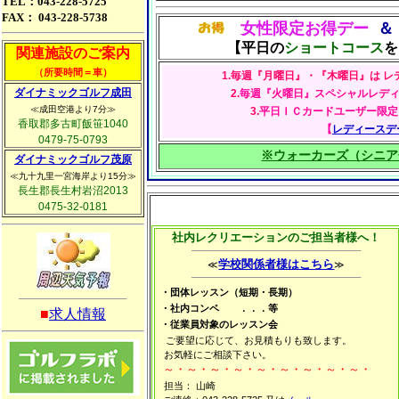
TEL：043-228-5725
FAX： 043-228-5738
女性限定お得デー
＆
【平日の
ショートコース
を
関連施設のご案内
（所要時間＝車）
1.毎週『月曜日』・『木曜日』は 
ダイナミックゴルフ成田
2.
毎週『火曜日』スペシャルレデ
≪成田空港より7分≫
3.
平日ＩＣカードユーザー限定
香取郡多古町飯笹1040
【
レディースデ
0479-75-0793
※ウォーカーズ（シニア
ダイナミックゴルフ茂原
≪九十九里一宮海岸より15分≫
長生郡長生村岩沼2013
0475-32-0181
社内レクリエーションのご担当者様へ！
学校関係者様はこちら
≪
≫
・団体レッスン（短期・長期）
・社内コンペ
．．．等
■
求人情報
・従業員対象のレッスン会
ご要望に応じて、お見積もりも致します。
お気軽にご相談下さい。
～・～・～・～・～・～・～・～
・～・
担当： 山崎