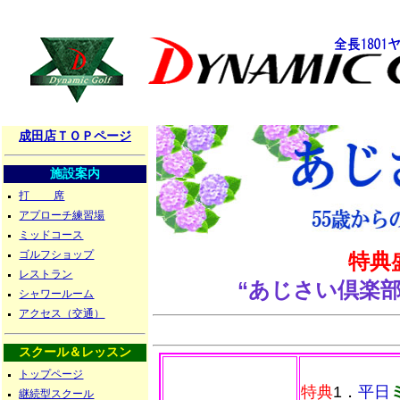
成田店ＴＯＰページ
施設案内
打 席
アプローチ練習場
ミッドコース
ゴルフショップ
特典
レストラン
“あじさい倶楽
シャワールーム
アクセス（交通）
スクール＆レッスン
トップページ
特典
1．
平日
継続型スクール