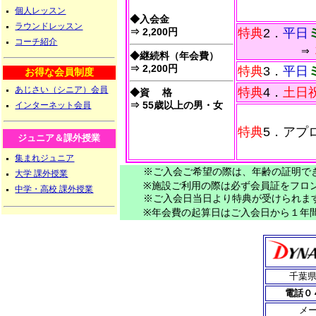
個人レッスン
◆入会金
ラウンドレッスン
⇒ 2,200円
特典
2．
平日
コーチ紹介
⇒
◆継続料（年会費）
⇒ 2,200円
特典
3．
平日
お得な会員制度
あじさい（シニア）会員
特典
4
．
土日
◆資 格
⇒ 55歳以上の男・女
インターネット会員
特典
5．アプ
ジュニア＆課外授業
集まれジュニア
※ご入会ご希望の際は、年齢の証明でき
大学 課外授業
※施設ご利用の際は必ず会員証をフロン
中学・高校 課外授業
※ご入会日当日より特典が受けられま
※年会費の起算日はご入会日から１年間
千葉県
電話０
メ