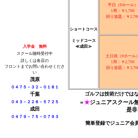
平日（9ホール）
1周：￥1,700
回り放題：￥2,70
ショートコース
ミッドコース
入学金 無料
≪成田≫
スクール随時受付中
土日祝（9ホール
詳しくは各店の
1周：￥2,700
フロントまでお問い合わせくださ
回り放題：￥3,70
い
茂原
０４７５－３２－０１８１
ゴルフは技術だけではな
千葉
★
ジュニアスクール
０４３－２２８－５７２５
＝
成田
是非
０４７９－７５－０７９３
簡単登録でジュニア会