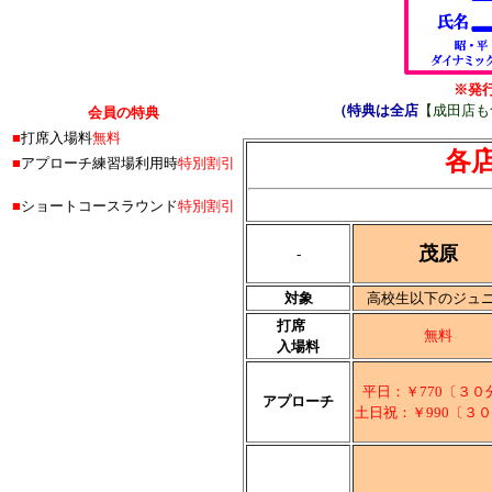
※発
（特典は全店
【成田店も
会員の特典
■
打席入場料
無料
各
■
アプローチ練習場利用時
特別割引
■
ショートコースラウンド
特別割引
茂原
-
対象
高校生以下のジュ
打席
無料
入場料
平日：￥770〔３０
アプローチ
土日祝：￥990〔３