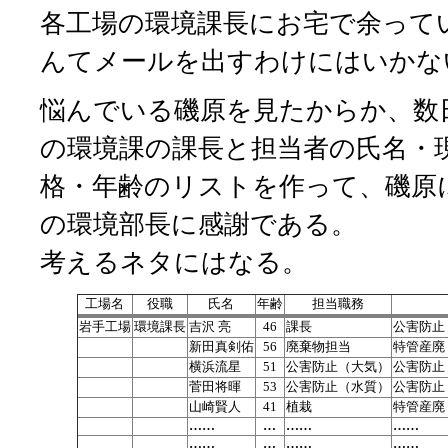
各工場の環境課長にお宅で余って
んてメールを出すわけにはいかな
悩んでいる磯原を見たからか、数
の環境課の課長と担当者の氏名・
格・年齢のリストを作って、磯原
の環境部長に感謝である。
考えるネタにはなる。
工場名
役職
氏名
年齢
担当職務
岩手工場
環境課長
吉沢 亮
46
課長
公害防止
新田真剣佑
56
廃棄物担当
特管産廃
横浜流星
51
公害防止（大気）
公害防止
菅田将暉
53
公害防止（水質）
公害防止
山崎賢人
41
植栽
特管産廃
……
…
……
……
……
…
……
……