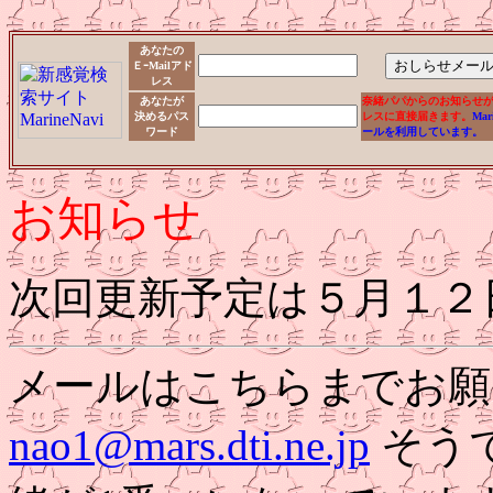
あなたの
ＥｰMailアド
レス
あなたが
奈緒パパからのお知らせ
決めるパス
レスに直接届きます。
Ma
ワード
ールを利用しています。
お知らせ
次回更新予定は５月１２
メールはこちらまでお願
nao1@mars.dti.ne.jp
そう