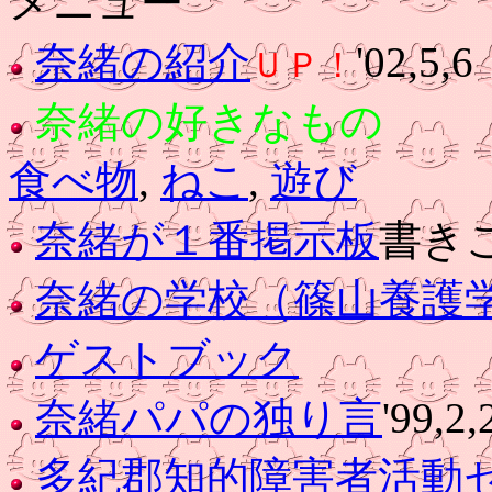
メニュー
奈緒の紹介
'02,5,6
ＵＰ！
奈緒の好きなもの
食べ物
,
ねこ
,
遊び
奈緒が１番掲示板
書きこ
奈緒の学校（篠山養護
ゲストブック
奈緒パパの独り言
'99,2,
多紀郡知的障害者活動