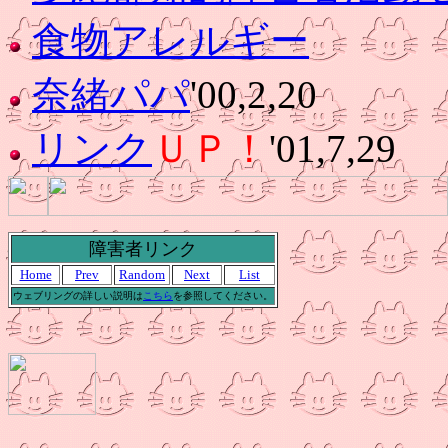
食物アレルギー
奈緒パパ
'00,2,20
リンク
ＵＰ！
'01,7,29
障害者リンク
Home
Prev
Random
Next
List
ウェブリングの詳しい説明は
こちら
を参照してください。