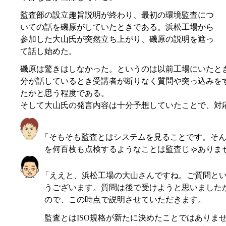
監査部の設立趣旨説明が終わり、最初の環境監査につ
いての話を磯原がしていたときである。浜松工場から
参加した大山氏が突然立ち上がり、磯原の説明を遮っ
て話し始めた。
磯原は驚きはしなかった。というのは以前工場にいたと
分が話しているとき受講者が断りなく質問や突っ込みを
たかと思う程度である。
そして大山氏の発言内容は十分予想していたことで、対
「そもそも監査とはシステムを見ることです。そん
を何百枚も点検するようなことは監査じゃありま
「ええと、浜松工場の大山さんですね。ご質問と
うございます。質問は後で受けようと思いました
ので、この時点で説明させていただきます。
監査とはISO規格が新たに決めたことではありま