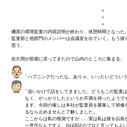
＊
＊
＊
磯原の環境監査の内容説明が終わり、休憩時間となった
監査部と他部門のメンバーは会議室を出ていく。もう彼
思う。
佐久間が部屋に戻ってきたので山内のところに集まる。
「ハプニングだったな。ありゃ、いったいどうい
「追いかけて話をしてきました。どうもこの監査
なく、がっかりしたというか不満を持ったようで
ます。今回の催しは本社が監査員を募集して研修
るなら止めませんと了解しました。
ここからは私の推測ですが……実は私は彼を以前か
一世代なんですよ。ISO認証のプロと言ってもよ