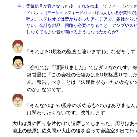
注：電気信号が音となった後、それを検出してフィードバッ
ドバック
（モーションフィードバック呼ぶ人もいるが英語ではMoti
呼ぶ。ステレオでは昔からあったアイデアで、各社から
ない。余計な部品、回路が必要になること、アンプやス
しなくてもよい音が聞けるようになったからか?
「それはISO規格の監査と違いますね。なぜそう
「会社では『頑張りました』ではダメなのです。
経営層に『この会社の仕組みはISO規格通りでし
ん。報告すべきことは『法違反があったのかない
のか』なのです」
「そんなのはISO規格の求めるものではありません
は関わりたくないです。失礼します」
大山は身の回りを片付けて退席してしまった。周りはあ
壇上の磯原は佐久間が大山の後を追って会議室を出て行