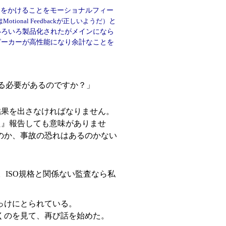
クをかけることをモーショナルフィー
と
onal Feedbackが正しいようだ）
いろいろ製品化されたがメインになら
ピーカーが高性能になり余計なことを
する必要があるのですか？」
結果を出さなければなりません。
た』報告しても意味がありませ
のか、事故の恐れはあるのかない
。ISO規格と関係ない監査なら私
っけにとられている。
くのを見て、再び話を始めた。