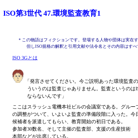
ISO第3世代 47.環境監査教育1
＊この物語はフィクションです。登場する人物や団体は実在
但しISO規格の解釈と引用文献や法令名とその内容はす
ISO 3Gとは
「発言させてください。今ご説明あった環境監査の
ういうのは監査じゃありません。監査というのはI
ならないんです」
ここはスラッシュ電機本社ビルの会議室である。グルー
の調整がついて、いよいよ監査の準備段階に入った。今
候補者を派遣してもらい、教育開始の初日である。
参加者30数名、そして主催の監査部、支援の生産技術
本部などが出席している。