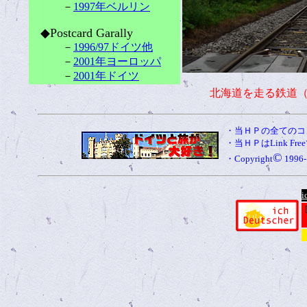
－
1997年ベルリン
◆Postcard Garally
－
1996/97ドイツ他
－
2001年ヨーロッパ
－
2001年ドイツ
北海道を走る鉄道
・当ＨＰの全てのコ
・当ＨＰはLink 
©
・Copyright
199
i