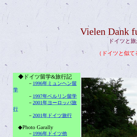
Vielen Dank f
ドイツと旅
（ドイツと似て
◆ドイツ留学&旅行記
－
1996年ミュンヘン留
学
－
1997年ベルリン留学
－
2001年ヨーロッパ旅
行
－
2001年ドイツ旅行
◆Photo Garally
－
1996年ドイツ他